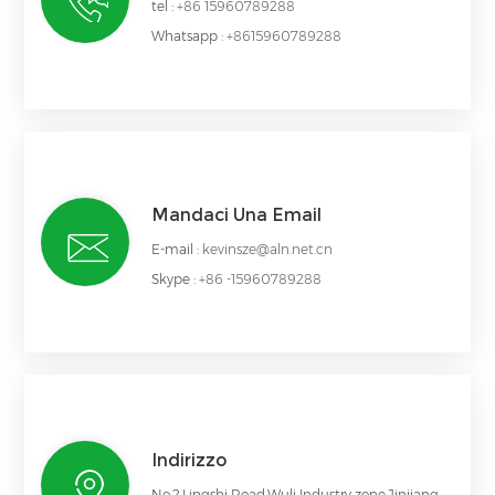
tel :
+86 15960789288
Whatsapp :
+8615960789288
Mandaci Una Email
E-mail :
kevinsze@aln.net.cn
Skype :
+86 -15960789288
Indirizzo
No.2,Lingshi Road,Wuli Industry zone,Jinjiang