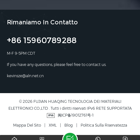
Rimaniamo In Contatto
+86 15960789288
M-F 9-5PM CDT
If you have any questions, please feel free to contact us.
kevinsze@aln.net.cn
© 2026 FUJIAN HUAQING TECNOLOGIA DEI MATERIALI
ELETTRONICI CO.,LTD . Tutti i diritti riservati IPv6 RETE SUPPORTATA
闽ICP备19012761号-1
Mappa Del Sito
|
XML
|
Blog
|
Politica Sulla Riservatezza