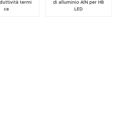
duttività termi
di alluminio AlN per HB
ca
LED