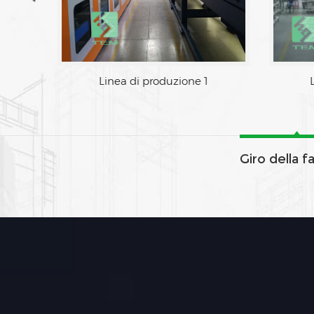
Zona di fabbrica
Li
Giro della f