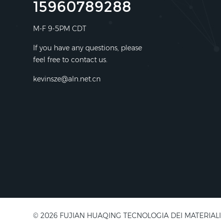
15960789288
M-F 9-5PM CDT
If you have any questions, please
feel free to contact us.
kevinsze@aln.net.cn
© 2026 FUJIAN HUAQING TECNOLOGIA DEI MATERIALI ELETT