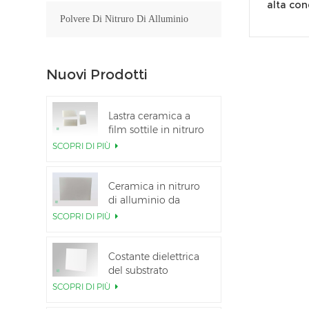
alta con
Polvere Di Nitruro Di Alluminio
Nuovi Prodotti
Lastra ceramica a
film sottile in nitruro
di alluminio lucidato
SCOPRI DI PIÙ
personalizzata
Ceramica in nitruro
di alluminio da
5,5×7,5 pollici
SCOPRI DI PIÙ
utilizzata per il
modulo IGBT
Costante dielettrica
del substrato
ceramico Al2O3 al
SCOPRI DI PIÙ
99,6%