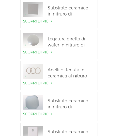
Substrato ceramico
in nitruro di
alluminio ad alta
SCOPRI DI PIÙ
conduttività termica
Legatura diretta di
wafer in nitruro di
alluminio ceramico
SCOPRI DI PIÙ
Anelli di tenuta in
ceramica al nitruro
di alluminio per
SCOPRI DI PIÙ
l&#39;isolamento
Substrato ceramico
in nitruro di
alluminio da 12
SCOPRI DI PIÙ
pollici GaN-on-QST
Substrato ceramico