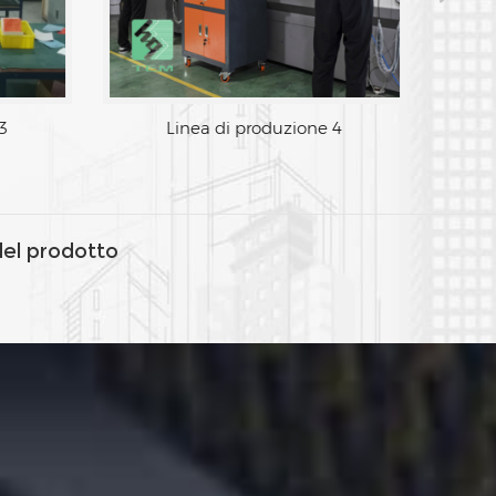
Linea di produzione 3
L
del prodotto