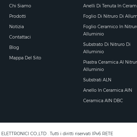
Chi Siamo
Anelli Di Tenuta In Ceram
Prodotti
Foglio Di Nitruro Di Allu
Notizia
Foglio Ceramico In Nitrur
Alluminio
Contattaci
Substrato Di Nitruro Di
Blog
Alluminio
Mappa Del Sito
Piastra Ceramica Al Nitru
Alluminio
Substrati ALN
Anello In Ceramica AlN
Ceramica AlN DBC
RONICI CO.,LTD . Tutti i diritti riservati IPv6 RETE