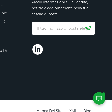
Ricevi informazioni sulla vendita,
ica
notizie e aggiornamenti nella tua
minio
casella di posta.
o Di
ro Di
Mappa Del Sito
|
XML
|
Blog
|