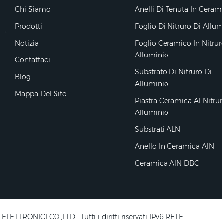
Chi Siamo
Anelli Di Tenuta In Ceram
Prodotti
Foglio Di Nitruro Di Allu
Notizia
Foglio Ceramico In Nitrur
Alluminio
Contattaci
Substrato Di Nitruro Di
Blog
Alluminio
Mappa Del Sito
Piastra Ceramica Al Nitru
Alluminio
Substrati ALN
Anello In Ceramica AlN
Ceramica AlN DBC
RONICI CO.,LTD . Tutti i diritti riservati IPv6 RETE