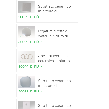
Substrato ceramico
in nitruro di
alluminio ad alta
SCOPRI DI PIÙ
conduttività termica
Legatura diretta di
wafer in nitruro di
alluminio ceramico
SCOPRI DI PIÙ
Anelli di tenuta in
ceramica al nitruro
di alluminio per
SCOPRI DI PIÙ
l&#39;isolamento
Substrato ceramico
in nitruro di
alluminio da 12
SCOPRI DI PIÙ
pollici GaN-on-QST
Substrato ceramico