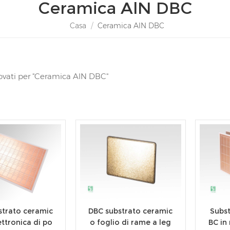
Ceramica AlN DBC
Casa
/
Ceramica AlN DBC
trovati per "Ceramica AlN DBC"
strato ceramic
DBC substrato ceramic
Subs
ettronica di po
o foglio di rame a leg
BC in