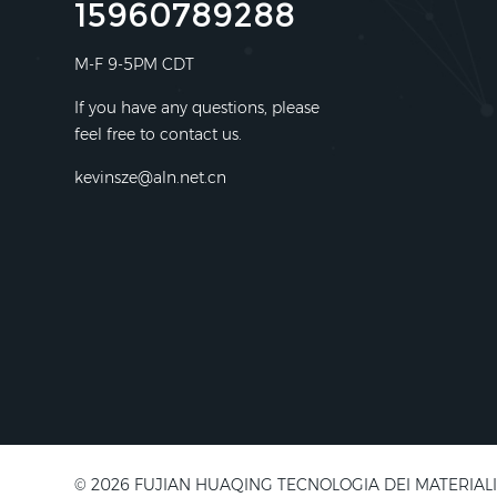
15960789288
M-F 9-5PM CDT
If you have any questions, please
feel free to contact us.
kevinsze@aln.net.cn
© 2026 FUJIAN HUAQING TECNOLOGIA DEI MATERIALI ELETT