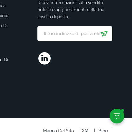
Ricevi informazioni sulla vendita,
ica
notizie e aggiornamenti nella tua
minio
casella di posta.
o Di
ro Di
Mappa Del Sito
|
XML
|
Blog
|