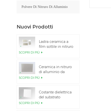
Polvere Di Nitruro Di Alluminio
Nuovi Prodotti
Lastra ceramica a
film sottile in nitruro
di alluminio lucidato
SCOPRI DI PIÙ
personalizzata
Ceramica in nitruro
di alluminio da
5,5×7,5 pollici
SCOPRI DI PIÙ
utilizzata per il
modulo IGBT
Costante dielettrica
del substrato
ceramico Al2O3 al
SCOPRI DI PIÙ
99,6%