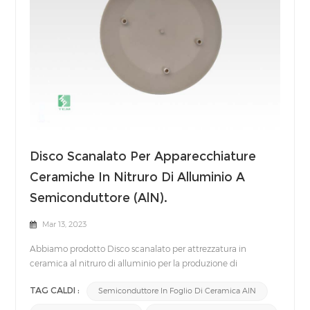
Disco Scanalato Per Apparecchiature
Ceramiche In Nitruro Di Alluminio A
Semiconduttore (AlN).
Mar 13, 2023
Abbiamo prodotto Disco scanalato per attrezzatura in
ceramica al nitruro di alluminio per la produzione di
semiconduttori.Il processo di produzione dei semiconduttori
TAG CALDI :
Semiconduttore In Foglio Di Ceramica AlN
comprende un ambiente difficile in cui viene generato il
plasma. quindi, il Ceramica al nitruro di alluminio (AlN). con