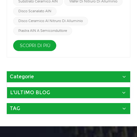
Substrato Ceramico AlN
Wafer Di Nitruro Di Alluminio
eccellente resistenza al plasma sono più adatti alla
produzione di semiconduttori. Inoltre, nella fabbricazione dei
Disco Scanalato AlN
semiconduttori, viene utilizzata una combinazione di gas
Disco Ceramico Al Nitruro Di Alluminio
precursori volatili, plasma e alte temperature per depositare
pellicole di alta qualità sui wafer. Le camere di deposizione e
Piastra AlN A Semiconduttore
gli strumenti per la gestione dei wafer richiedono componenti
ceramici durevoli per resistere a questi ambienti difficili Disco
SCOPRI DI PIÙ
scanalato in ceramica al nitruro di alluminio è adatto per
l'industria dei semiconduttori.&nbsp;
Categorie
L'ULTIMO BLOG
TAG