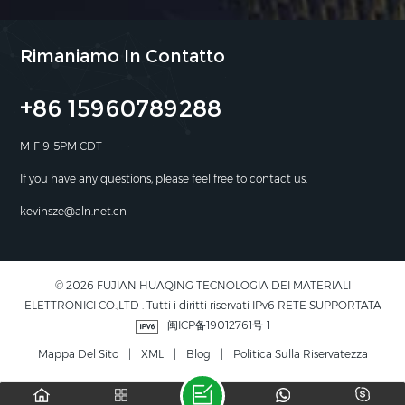
Rimaniamo In Contatto
+86 15960789288
M-F 9-5PM CDT
If you have any questions, please feel free to contact us.
kevinsze@aln.net.cn
© 2026 FUJIAN HUAQING TECNOLOGIA DEI MATERIALI
ELETTRONICI CO.,LTD . Tutti i diritti riservati IPv6 RETE SUPPORTATA
闽ICP备19012761号-1
Mappa Del Sito
|
XML
|
Blog
|
Politica Sulla Riservatezza