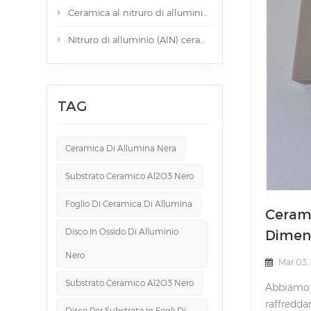
Ceramica al nitruro di alluminio (AlN) per raffreddatori a liquido di grandi dimensioni
Nitruro di alluminio (AlN) ceramico 310*310*1,0 mm che può essere un substrato GaN-on-QST
TAG
Ceramica Di Allumina Nera
Substrato Ceramico Al2O3 Nero
Foglio Di Ceramica Di Allumina
Cerami
Disco In Ossido Di Alluminio
Dimen
Nero
Mar 03,
Substrato Ceramico Al2O3 Nero
Abbiamo a
raffredda
Disco Per Substrato In Fogli Di