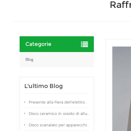
Raff
Categorie
Blog
L'ultimo Blog
Presente alla Fiera dell'elettronica di Monaco con lo stand n. 139/2
Disco ceramico in ossido di alluminio di colore nero ad elevata purezza
Disco scanalato per apparecchiature ceramiche in nitruro di alluminio a semiconduttore (AlN).