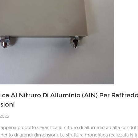
ca Al Nitruro Di Alluminio (AlN) Per Raffredd
sioni
 2023
ppena prodotto Ceramica al nitruro di alluminio ad alta conduttiv
mento di grandi dimensioni. La struttura monolitica realizzata Nitr