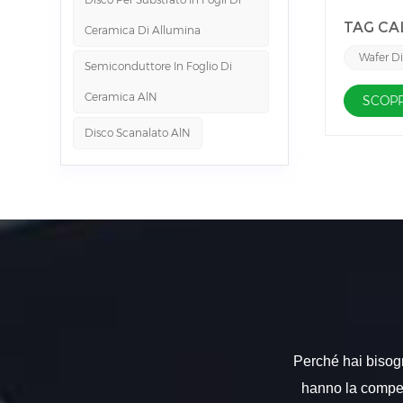
rendendol
TAG CAL
Ceramica Di Allumina
dimension
all'acqua
Wafer Di
Semiconduttore In Foglio Di
tenuta.Pe
Ceramica AlN
applicazi
SCOPR
Disco Scanalato AlN
Perché hai bisogno
hanno la compete