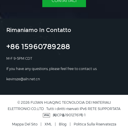
CONTATTACI
Rimaniamo In Contatto
+86 15960789288
M-F 9-5PM CDT
If you have any questions, please feel free to contact us.
kevinsze@aln.net.cn
© 2026 FUJIAN HUAQING TECNOLOGIA DEI MATERIALI
ELETTRONICI CO.,LTD . Tutti i diritti riservati IPv6 RETE SUPPORTATA
闽ICP备19012761号-1
Mappa Del Sito
|
XML
|
Blog
|
Politica Sulla Riservatezza