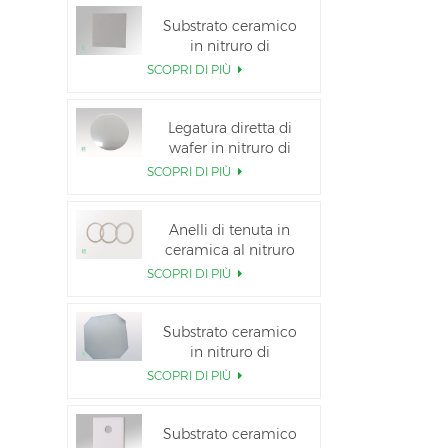
Substrato ceramico
in nitruro di
alluminio ad alta
SCOPRI DI PIÙ
conduttività termica
Legatura diretta di
wafer in nitruro di
alluminio ceramico
SCOPRI DI PIÙ
Anelli di tenuta in
ceramica al nitruro
di alluminio per
SCOPRI DI PIÙ
l&#39;isolamento
Substrato ceramico
in nitruro di
alluminio da 12
SCOPRI DI PIÙ
pollici GaN-on-QST
Substrato ceramico