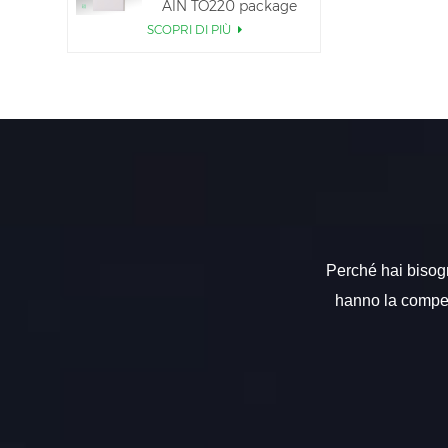
AlN TO220 package
SCOPRI DI PIÙ
Perché hai bisogno
hanno la compete