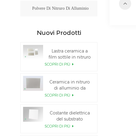
Polvere Di Nitruro Di Alluminio
Nuovi Prodotti
Lastra ceramica a
film sottile in nitruro
di alluminio lucidato
SCOPRI DI PIÙ
personalizzata
Ceramica in nitruro
di alluminio da
5,5×7,5 pollici
SCOPRI DI PIÙ
utilizzata per il
modulo IGBT
Costante dielettrica
del substrato
ceramico Al2O3 al
SCOPRI DI PIÙ
99,6%