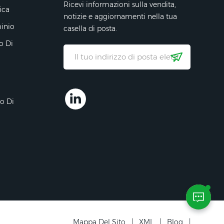
Ricevi informazioni sulla vendita,
ica
notizie e aggiornamenti nella tua
minio
casella di posta.
o Di
ro Di
Mappa Del Sito
|
XML
|
Blog
|