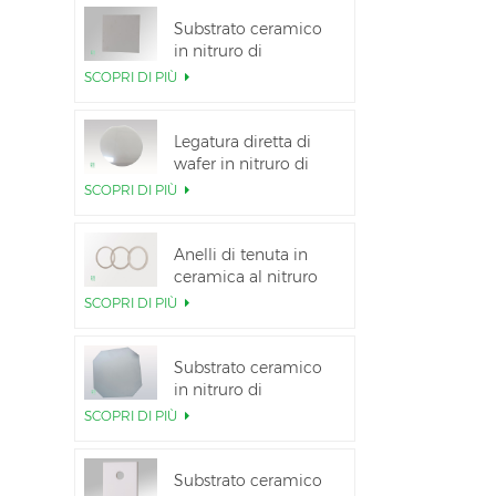
Substrato ceramico
in nitruro di
alluminio ad alta
SCOPRI DI PIÙ
conduttività termica
Legatura diretta di
wafer in nitruro di
alluminio ceramico
SCOPRI DI PIÙ
Anelli di tenuta in
ceramica al nitruro
di alluminio per
SCOPRI DI PIÙ
l&#39;isolamento
Substrato ceramico
in nitruro di
alluminio da 12
SCOPRI DI PIÙ
pollici GaN-on-QST
Substrato ceramico