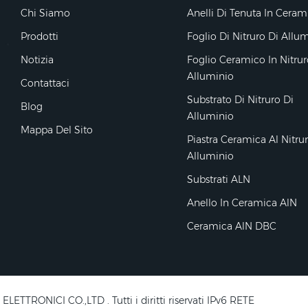
Chi Siamo
Anelli Di Tenuta In Ceram
Prodotti
Foglio Di Nitruro Di Allu
Notizia
Foglio Ceramico In Nitrur
Alluminio
Contattaci
Substrato Di Nitruro Di
Blog
Alluminio
Mappa Del Sito
Piastra Ceramica Al Nitru
Alluminio
Substrati ALN
Anello In Ceramica AlN
Ceramica AlN DBC
RONICI CO.,LTD . Tutti i diritti riservati IPv6 RETE