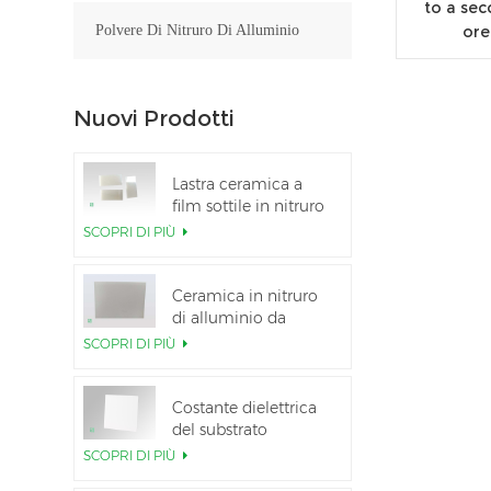
to a sec
ore
Polvere Di Nitruro Di Alluminio
Nuovi Prodotti
Lastra ceramica a
film sottile in nitruro
di alluminio lucidato
SCOPRI DI PIÙ
personalizzata
Ceramica in nitruro
di alluminio da
5,5×7,5 pollici
SCOPRI DI PIÙ
utilizzata per il
modulo IGBT
Costante dielettrica
del substrato
ceramico Al2O3 al
SCOPRI DI PIÙ
99,6%