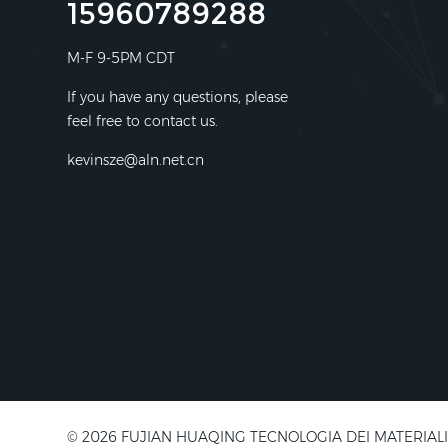
15960789288
M-F 9-5PM CDT
If you have any questions, please
feel free to contact us.
kevinsze@aln.net.cn
© 2026 FUJIAN HUAQING TECNOLOGIA DEI MATERIALI ELETT