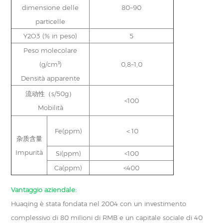
dimensione delle
80~90
particelle
Y2O3 (% in peso)
5
Peso molecolare
(g/cm³)
0,8~1,0
Densità apparente
流动性（s/50g）
<100
Mobilità
Fe(ppm)
＜10
杂质含量
Impurità
Si(ppm)
<100
Ca(ppm)
<400
Vantaggio aziendale:
Huaqing è stata fondata nel 2004 con un investimento
complessivo di 80 milioni di RMB e un capitale sociale di 40