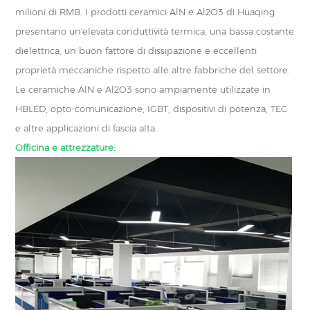
milioni di RMB. I prodotti ceramici AlN e Al2O3 di Huaqing
presentano un'elevata conduttività termica, una bassa costante
dielettrica, un buon fattore di dissipazione e eccellenti
proprietà meccaniche rispetto alle altre fabbriche del settore.
Le ceramiche AlN e Al2O3 sono ampiamente utilizzate in
HBLED, opto-comunicazione, IGBT, dispositivi di potenza, TEC
e altre applicazioni di fascia alta.
Officina e attrezzature: