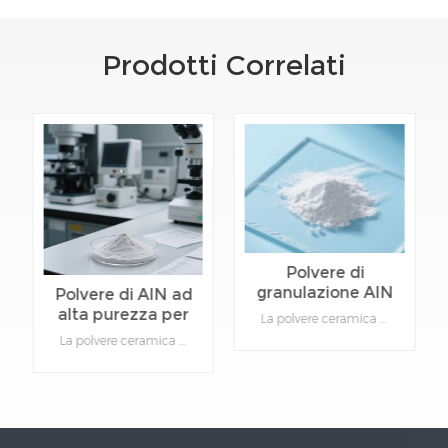
Prodotti Correlati
Polvere di
granulazione AlN
Polvere di AlN ad
nel processo di
alta purezza per
La polvere ceramica di nitruro di alluminio è caratterizzata da elevata conduttività termica, elevato coefficiente di dilatazione termica ed eccellenti proprietà elettriche (costante dielettrica, perdita dielettrica, resistività di volume, rigidità dielettrica).Dettagli del prodotto:Alta purezzaBuona mobilitàBuona formabilità
stampaggio
informazioni
La polvere ceramica di nitruro di alluminio è caratterizzata da elevata conduttività termica, elevato coefficiente di dilatazione termica ed eccellenti proprietà elettriche (costante dielettrica, perdita dielettrica, resistività di volume, rigidità dielettrica).Dettagli del prodotto:Alta purezzaBuona mobilitàBuona formabilità
elettroniche