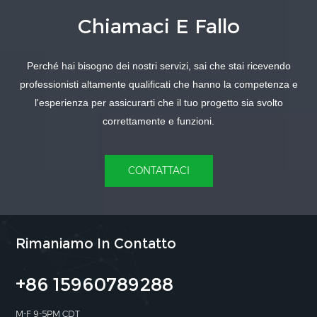
Chiamaci E Fallo
SAPERNE DI
SAPERNE DI
PIÙ
Perché hai bisogno dei nostri servizi, sai che stai ricevendo
PIÙ
professionisti altamente qualificati che hanno la competenza e
l'esperienza per assicurarti che il tuo progetto sia svolto
correttamente e funzioni.
CONTATTACI
Rimaniamo In Contatto
+86 15960789288
M-F 9-5PM CDT