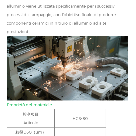
alluminio viene utilizzata specificamente per i successivi
processi di stampaggio, con l'obiettivo finale di produrre
componenti ceramici in nitruro di alluminio ad alte
prestazioni.
Proprietà del materiale
检测项目
HGS-80
Articolo
粒径D50（um）