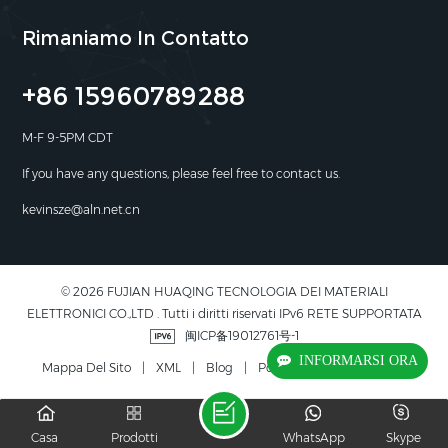
Rimaniamo In Contatto
+86 15960789288
M-F 9-5PM CDT
If you have any questions, please feel free to contact us.
kevinsze@aln.net.cn
© 2026 FUJIAN HUAQING TECNOLOGIA DEI MATERIALI
ELETTRONICI CO.,LTD . Tutti i diritti riservati IPv6 RETE SUPPORTATA
闽ICP备19012761号-1
INFORMARSI ORA
Mappa Del Sito
|
XML
|
Blog
|
Politica Sulla Riservatezza
Casa
Prodotti
WhatsApp
Skype