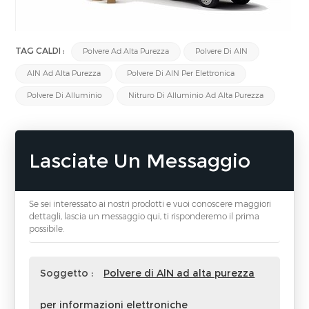
TAG CALDI :
Polvere Ad Alta Purezza
Polvere Di AlN
AlN Ad Alta Purezza
Polvere Di AlN Per Elettronica
Polvere Di Alluminio
Nitruro Di Alluminio Ad Alta Purezza
Lasciate Un Messaggio
Se sei interessato ai nostri prodotti e vuoi conoscere maggiori
dettagli, lascia un messaggio qui, ti risponderemo il prima
possibile.
Soggetto :
Polvere di AlN ad alta purezza
per informazioni elettroniche