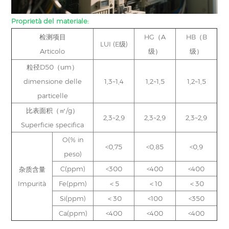
Proprietà del materiale:
检测项目
HG（A
HB（B
LUI (E级)
Articolo
级）
级）
粒径D50（um）
dimensione delle
1,3~1,4
1,2~1,5
1,2~1,5
particelle
比表面积（㎡/g）
2,3~2,9
2,3~2,9
2,3~2,9
Superficie specifica
O(% in
<0,75
<0,85
<0,9
peso)
C(ppm)
<300
<400
<400
杂质含量
Impurità
Fe(ppm)
＜5
＜10
＜30
Si(ppm)
＜30
<100
<350
Ca(ppm)
<400
<400
<400