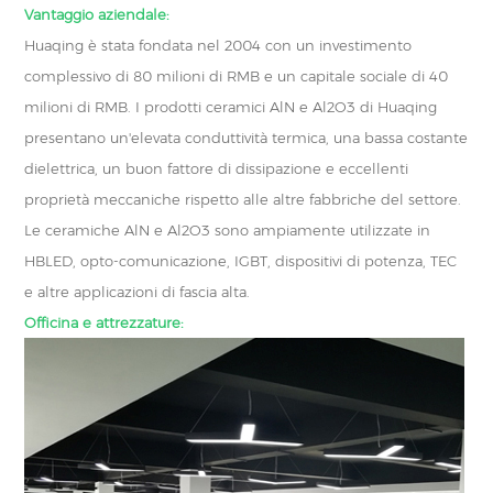
Vantaggio aziendale:
Huaqing è stata fondata nel 2004 con un investimento
complessivo di 80 milioni di RMB e un capitale sociale di 40
milioni di RMB. I prodotti ceramici AlN e Al2O3 di Huaqing
presentano un'elevata conduttività termica, una bassa costante
dielettrica, un buon fattore di dissipazione e eccellenti
proprietà meccaniche rispetto alle altre fabbriche del settore.
Le ceramiche AlN e Al2O3 sono ampiamente utilizzate in
HBLED, opto-comunicazione, IGBT, dispositivi di potenza, TEC
e altre applicazioni di fascia alta.
Officina e attrezzature: