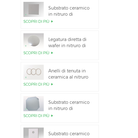
Substrato ceramico
in nitruro di
alluminio ad alta
SCOPRI DI PIÙ
conduttività termica
Legatura diretta di
wafer in nitruro di
alluminio ceramico
SCOPRI DI PIÙ
Anelli di tenuta in
ceramica al nitruro
di alluminio per
SCOPRI DI PIÙ
l&#39;isolamento
Substrato ceramico
in nitruro di
alluminio da 12
SCOPRI DI PIÙ
pollici GaN-on-QST
Substrato ceramico