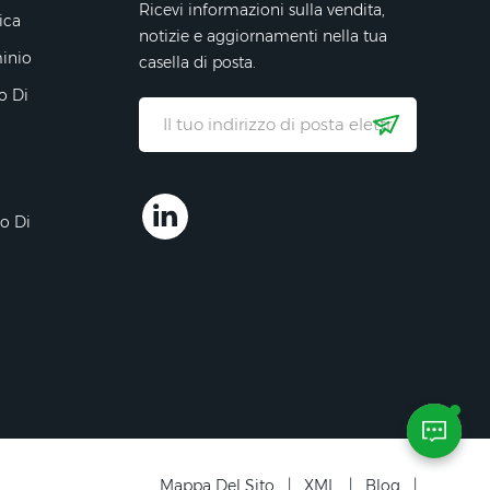
Ricevi informazioni sulla vendita,
ica
notizie e aggiornamenti nella tua
minio
casella di posta.
o Di
ro Di
Mappa Del Sito
|
XML
|
Blog
|