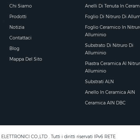
Chi Siamo
Anelli Di Tenuta In Ceram
Prodotti
Foglio Di Nitruro Di Allu
Notizia
Foglio Ceramico In Nitrur
Alluminio
Contattaci
Substrato Di Nitruro Di
Blog
Alluminio
Mappa Del Sito
Piastra Ceramica Al Nitru
Alluminio
Substrati ALN
Anello In Ceramica AlN
Ceramica AlN DBC
RONICI CO.,LTD . Tutti i diritti riservati IPv6 RETE