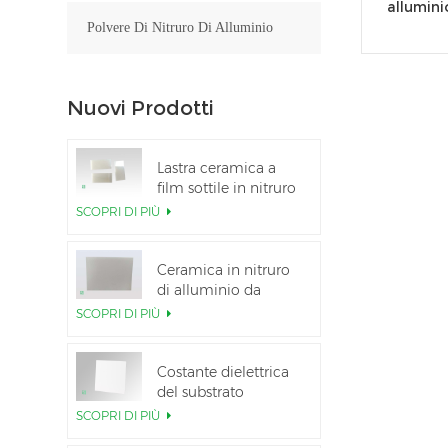
allumini
Polvere Di Nitruro Di Alluminio
Nuovi Prodotti
Lastra ceramica a
film sottile in nitruro
di alluminio lucidato
SCOPRI DI PIÙ
personalizzata
Ceramica in nitruro
di alluminio da
5,5×7,5 pollici
SCOPRI DI PIÙ
utilizzata per il
modulo IGBT
Costante dielettrica
del substrato
ceramico Al2O3 al
SCOPRI DI PIÙ
99,6%