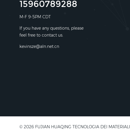
15960789288
M-F 9-5PM CDT
If you have any questions, please
feel free to contact us.
kevinsze@aln.net.cn
© 2026 FUJIAN HUAQING TECNOLOGIA DEI MATERIALI ELETT