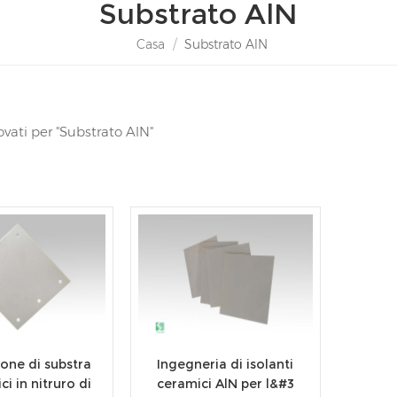
Substrato AlN
Casa
/
Substrato AlN
rovati per "Substrato AlN"
one di substra
Ingegneria di isolanti
ci in nitruro di
ceramici AlN per l&#3