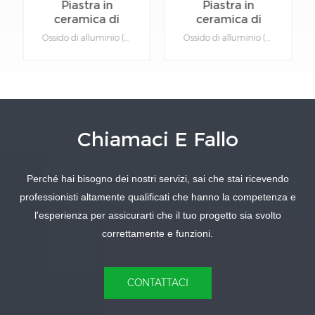
Piastra in
Piastra in
ceramica di
ceramica di
ossido di
ossido di
Ossido di alluminio (Al2O3) ha una durezza estremamente elevata, resistenza alle alte temperature e isolamento, quindi è ampiamente utilizzato in tutti i tipi di apparecchiature ad alta precisione. Il nostro substrato di allumina ha proprietà ben bilanciate di isolamento, conduttività termica e resistenza alla rottura.Dettagli del prodotto:Materiale: ossido di alluminio.Funzione: Dispositivo isolante in ceramica.Tipo: Ceramica.Colore: Nero.Personalizzabile: sì, fornire i disegni dei prodotti specifici.
Ossido di alluminio (Al2O3) ha una durezza estremamente elevata, resistenza alle alte temperature e isolamento, quindi è ampiamente utilizzato in tutti i tipi di apparecchiature ad alta precisione. Il nostro substrato di allumina ha proprietà ben bilanciate di isolamento, conduttività termica e resistenza alla rottura.Dettagli del prodotto:Materiale: ossido di alluminio.Funzione: Dispositivo isolante in ceramica.Tipo: Ceramica.Colore: Nero.Personalizzabile: sì, fornire i disegni dei prodotti specifici.
alluminio di
alluminio per
colore nero ad
taglio laser
alta purezza
industriale per
circuito integrato
Chiamaci E Fallo
SAPERNE DI
SAPERNE DI
Perché hai bisogno dei nostri servizi, sai che stai ricevendo
PIÙ
PIÙ
professionisti altamente qualificati che hanno la competenza e
l'esperienza per assicurarti che il tuo progetto sia svolto
correttamente e funzioni.
CONTATTACI