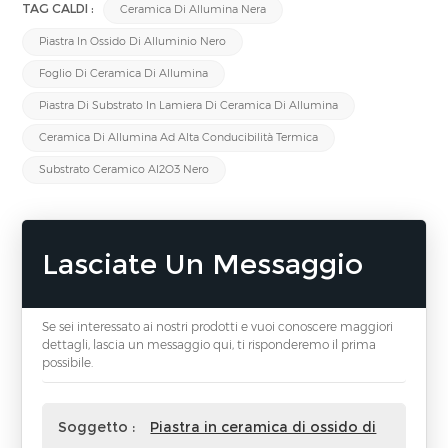
TAG CALDI :
Ceramica Di Allumina Nera
Piastra In Ossido Di Alluminio Nero
Foglio Di Ceramica Di Allumina
Piastra Di Substrato In Lamiera Di Ceramica Di Allumina
Ceramica Di Allumina Ad Alta Conducibilità Termica
Substrato Ceramico Al2O3 Nero
Lasciate Un Messaggio
Se sei interessato ai nostri prodotti e vuoi conoscere maggiori
dettagli, lascia un messaggio qui, ti risponderemo il prima
possibile.
Soggetto :
Piastra in ceramica di ossido di