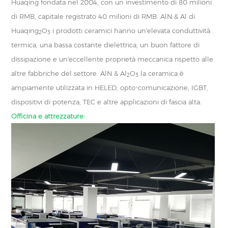
Huaqing fondata nel 2004, con un investimento di 80 milioni
di RMB, capitale registrato 40 milioni di RMB. AlN & Al di
Huaqing
O
i prodotti ceramici hanno un'elevata conduttività
2
3
termica, una bassa costante dielettrica, un buon fattore di
dissipazione e un'eccellente proprietà meccanica rispetto alle
altre fabbriche del settore. AlN & Al
O
la ceramica è
2
3
ampiamente utilizzata in HELED, opto-comunicazione, IGBT,
dispositivi di potenza, TEC e altre applicazioni di fascia alta.
Officina e attrezzature: