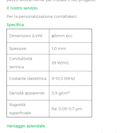
Il nostro servizio:
Per la personalizzazione contattateci.
Specifica:
Dimensioni (LxW)
φ5mm ecc.
Spessore
1,0 mm
Conduttività
29 W/m2
termica
Costante dielettrica
9-10,5 (MHz)
Densità apparente
3,9 g/cm³
Rugosità
Ra: 0,03-0,7 μm
superficiale
Vantaggio aziendale: