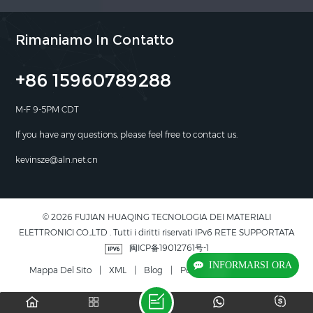
Rimaniamo In Contatto
+86 15960789288
M-F 9-5PM CDT
If you have any questions, please feel free to contact us.
kevinsze@aln.net.cn
© 2026 FUJIAN HUAQING TECNOLOGIA DEI MATERIALI
ELETTRONICI CO.,LTD . Tutti i diritti riservati IPv6 RETE SUPPORTATA
闽ICP备19012761号-1
INFORMARSI ORA
Mappa Del Sito
|
XML
|
Blog
|
Politica Sulla Riservatezza