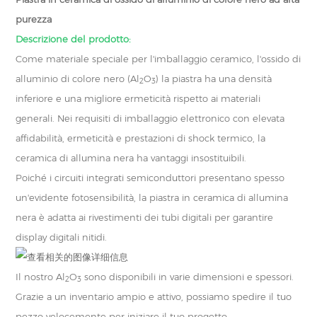
purezza
Descrizione del prodotto:
Come materiale speciale per l'imballaggio ceramico, l'ossido di
alluminio di colore nero (Al
O
) la piastra ha una densità
2
3
inferiore e una migliore ermeticità rispetto ai materiali
generali. Nei requisiti di imballaggio elettronico con elevata
affidabilità, ermeticità e prestazioni di shock termico, la
ceramica di allumina nera ha vantaggi insostituibili.
Poiché i circuiti integrati semiconduttori presentano spesso
un'evidente fotosensibilità, la piastra in ceramica di allumina
nera è adatta ai rivestimenti dei tubi digitali per garantire
display digitali nitidi.
Il nostro Al
O
sono disponibili in varie dimensioni e spessori.
2
3
Grazie a un inventario ampio e attivo, possiamo spedire il tuo
pezzo velocemente per iniziare il tuo progetto.