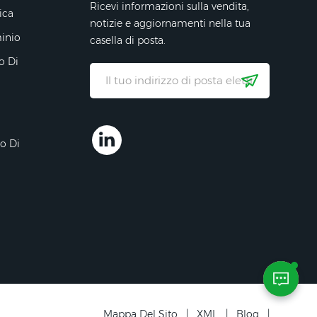
Ricevi informazioni sulla vendita,
ica
notizie e aggiornamenti nella tua
minio
casella di posta.
o Di
ro Di
Mappa Del Sito
|
XML
|
Blog
|