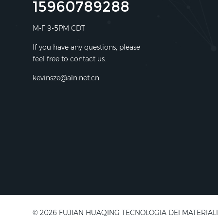
15960789288
M-F 9-5PM CDT
If you have any questions, please
feel free to contact us.
kevinsze@aln.net.cn
© 2026 FUJIAN HUAQING TECNOLOGIA DEI MATERIALI ELETT