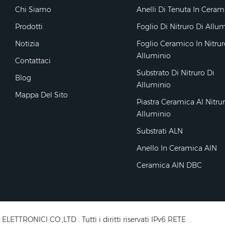
Chi Siamo
Anelli Di Tenuta In Ceram
Prodotti
Foglio Di Nitruro Di Allu
Notizia
Foglio Ceramico In Nitrur
Alluminio
Contattaci
Substrato Di Nitruro Di
Blog
Alluminio
Mappa Del Sito
Piastra Ceramica Al Nitru
Alluminio
Substrati ALN
Anello In Ceramica AlN
Ceramica AlN DBC
RONICI CO.,LTD . Tutti i diritti riservati IPv6 RETE