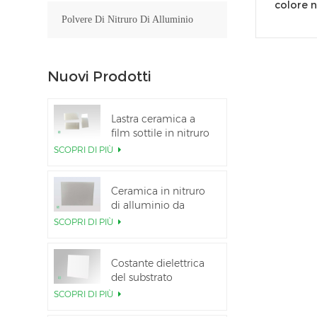
colore n
Polvere Di Nitruro Di Alluminio
Nuovi Prodotti
Lastra ceramica a
film sottile in nitruro
di alluminio lucidato
SCOPRI DI PIÙ
personalizzata
Ceramica in nitruro
di alluminio da
5,5×7,5 pollici
SCOPRI DI PIÙ
utilizzata per il
modulo IGBT
Costante dielettrica
del substrato
ceramico Al2O3 al
SCOPRI DI PIÙ
99,6%