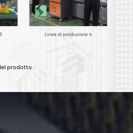
Linea di produzione 3
Linea d
del prodotto