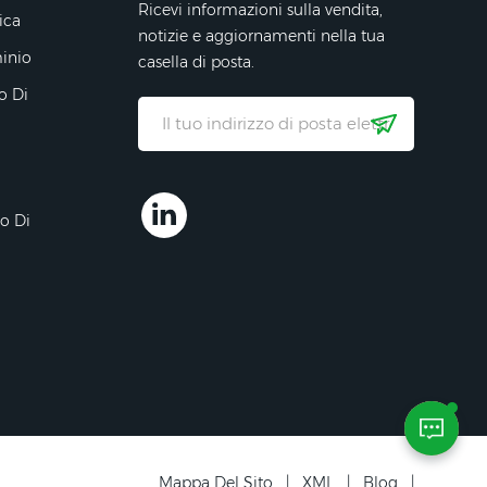
Ricevi informazioni sulla vendita,
ica
notizie e aggiornamenti nella tua
minio
casella di posta.
o Di
ro Di
Mappa Del Sito
|
XML
|
Blog
|