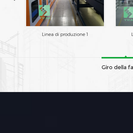
Zona di fabbrica
L
Giro della f