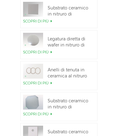
Substrato ceramico
in nitruro di
alluminio ad alta
SCOPRI DI PIÙ
conduttività termica
Legatura diretta di
wafer in nitruro di
alluminio ceramico
SCOPRI DI PIÙ
Anelli di tenuta in
ceramica al nitruro
di alluminio per
SCOPRI DI PIÙ
l&#39;isolamento
Substrato ceramico
in nitruro di
alluminio da 12
SCOPRI DI PIÙ
pollici GaN-on-QST
Substrato ceramico