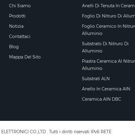
Chi Siamo
Anelli Di Tenuta In Ceram
Prodotti
Foglio Di Nitruro Di Allu
Notizia
Foglio Ceramico In Nitrur
Alluminio
Contattaci
Substrato Di Nitruro Di
Blog
Alluminio
Mappa Del Sito
Piastra Ceramica Al Nitru
Alluminio
Substrati ALN
Anello In Ceramica AlN
Ceramica AlN DBC
RONICI CO.,LTD . Tutti i diritti riservati IPv6 RETE