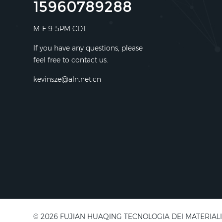
15960789288
M-F 9-5PM CDT
If you have any questions, please
feel free to contact us.
kevinsze@aln.net.cn
© 2026 FUJIAN HUAQING TECNOLOGIA DEI MATERIALI ELETT