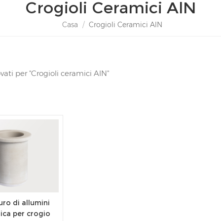
Crogioli Ceramici AlN
Casa
/
Crogioli Ceramici AlN
rovati per "Crogioli ceramici AlN"
uro di allumini
ica per crogio