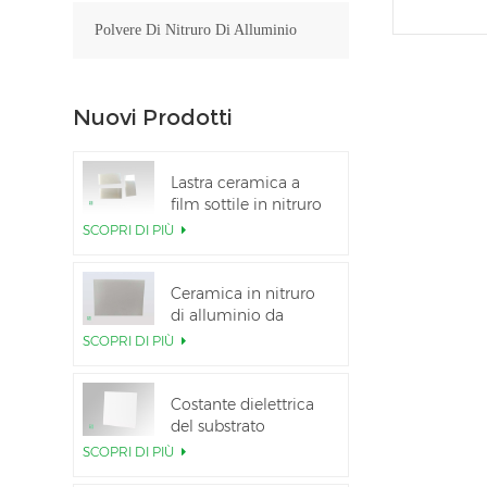
Polvere Di Nitruro Di Alluminio
Nuovi Prodotti
Lastra ceramica a
film sottile in nitruro
di alluminio lucidato
SCOPRI DI PIÙ
personalizzata
Ceramica in nitruro
di alluminio da
5,5×7,5 pollici
SCOPRI DI PIÙ
utilizzata per il
modulo IGBT
Costante dielettrica
del substrato
ceramico Al2O3 al
SCOPRI DI PIÙ
99,6%