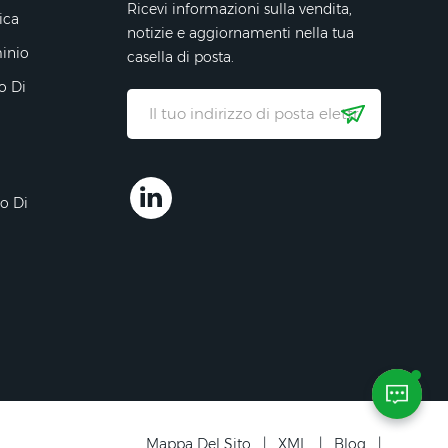
Ricevi informazioni sulla vendita,
ica
notizie e aggiornamenti nella tua
minio
casella di posta.
o Di
ro Di
Mappa Del Sito
|
XML
|
Blog
|