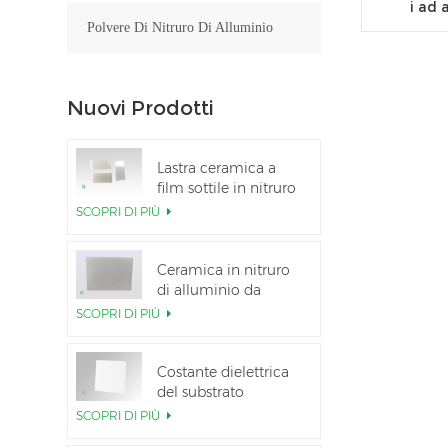
i ad 
Polvere Di Nitruro Di Alluminio
Nuovi Prodotti
Lastra ceramica a
film sottile in nitruro
di alluminio lucidato
SCOPRI DI PIÙ
personalizzata
Ceramica in nitruro
di alluminio da
5,5×7,5 pollici
SCOPRI DI PIÙ
utilizzata per il
modulo IGBT
Costante dielettrica
del substrato
ceramico Al2O3 al
SCOPRI DI PIÙ
99,6%