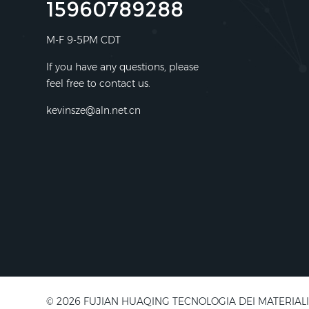
15960789288
M-F 9-5PM CDT
If you have any questions, please
feel free to contact us.
kevinsze@aln.net.cn
© 2026 FUJIAN HUAQING TECNOLOGIA DEI MATERIALI ELETT