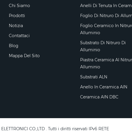
Chi Siamo
Anelli Di Tenuta In Ceram
Prodotti
Foglio Di Nitruro Di Allu
Notizia
Foglio Ceramico In Nitrur
Alluminio
Contattaci
Substrato Di Nitruro Di
Blog
Alluminio
Mappa Del Sito
Piastra Ceramica Al Nitru
Alluminio
Substrati ALN
Anello In Ceramica AlN
Ceramica AlN DBC
RONICI CO.,LTD . Tutti i diritti riservati IPv6 RETE