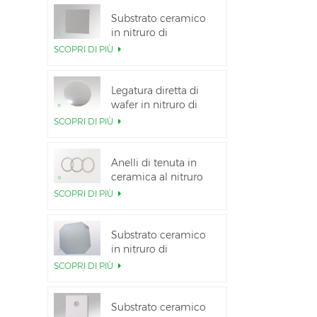
Substrato ceramico
in nitruro di
alluminio ad alta
SCOPRI DI PIÙ
conduttività termica
Legatura diretta di
wafer in nitruro di
alluminio ceramico
SCOPRI DI PIÙ
Anelli di tenuta in
ceramica al nitruro
di alluminio per
SCOPRI DI PIÙ
l&#39;isolamento
Substrato ceramico
in nitruro di
alluminio da 12
SCOPRI DI PIÙ
pollici GaN-on-QST
Substrato ceramico