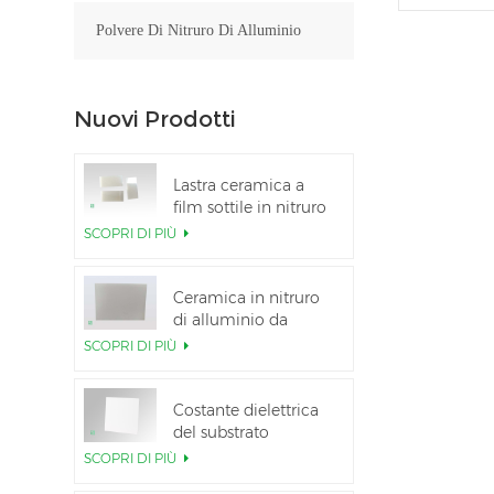
Polvere Di Nitruro Di Alluminio
Nuovi Prodotti
Lastra ceramica a
film sottile in nitruro
di alluminio lucidato
SCOPRI DI PIÙ
personalizzata
Ceramica in nitruro
di alluminio da
5,5×7,5 pollici
SCOPRI DI PIÙ
utilizzata per il
modulo IGBT
Costante dielettrica
del substrato
ceramico Al2O3 al
SCOPRI DI PIÙ
99,6%