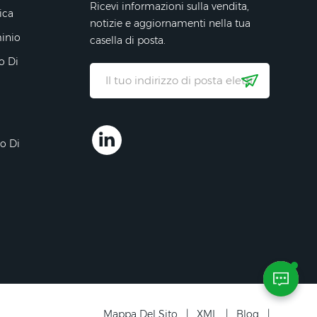
Ricevi informazioni sulla vendita,
ica
notizie e aggiornamenti nella tua
minio
casella di posta.
o Di
ro Di
Mappa Del Sito
|
XML
|
Blog
|