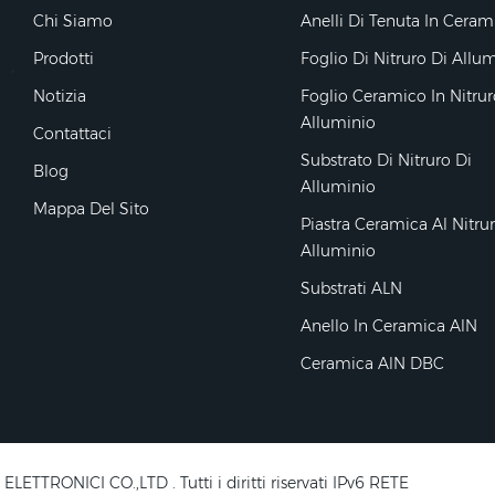
Chi Siamo
Anelli Di Tenuta In Ceram
Prodotti
Foglio Di Nitruro Di Allu
Notizia
Foglio Ceramico In Nitrur
Alluminio
Contattaci
Substrato Di Nitruro Di
Blog
Alluminio
Mappa Del Sito
Piastra Ceramica Al Nitru
Alluminio
Substrati ALN
Anello In Ceramica AlN
Ceramica AlN DBC
RONICI CO.,LTD . Tutti i diritti riservati IPv6 RETE