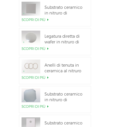
Substrato ceramico
in nitruro di
alluminio ad alta
SCOPRI DI PIÙ
conduttività termica
Legatura diretta di
wafer in nitruro di
alluminio ceramico
SCOPRI DI PIÙ
Anelli di tenuta in
ceramica al nitruro
di alluminio per
SCOPRI DI PIÙ
l&#39;isolamento
Substrato ceramico
in nitruro di
alluminio da 12
SCOPRI DI PIÙ
pollici GaN-on-QST
Substrato ceramico