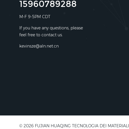
15960789288
M-F 9-5PM CDT
If you have any questions, please
feel free to contact us.
kevinsze@aln.net.cn
© 2026 FUJIAN HUAQING TECNOLOGIA DEI MATERIALI ELETT