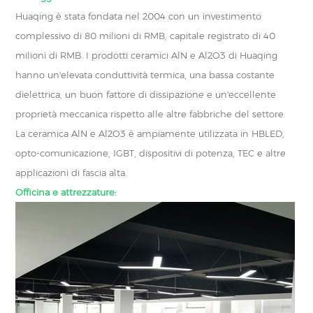
Huaqing è stata fondata nel 2004 con un investimento
complessivo di 80 milioni di RMB, capitale registrato di 40
milioni di RMB. I prodotti ceramici AlN e Al2O3 di Huaqing
hanno un'elevata conduttività termica, una bassa costante
dielettrica, un buon fattore di dissipazione e un'eccellente
proprietà meccanica rispetto alle altre fabbriche del settore.
La ceramica AlN e Al2O3 è ampiamente utilizzata in HBLED,
opto-comunicazione, IGBT, dispositivi di potenza, TEC e altre
applicazioni di fascia alta.
Officina e attrezzature: