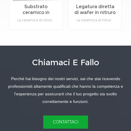
Substrato
Legatura diretta
ceramico in
di wafer in nitruro
nitruro di
di alluminio
La ceramica al nitruro di alluminio (AlN) è un materiale con eccellente conduttività termica, elevata resistenza e buone proprietà di isolamento elettrico.Dettagli del prodotto:Materiale: Nitruro di AlluminioFunzione: Isolamento e dissipazione del calore.Tipo: Ceramica.Colore: grigio.Personalizzabile: Sì, fornire i disegni dei prodotti specifici.
La ceramica al nitruro di alluminio (AlN) è un materiale con eccellente conduttività termica, elevata resistenza e buone proprietà di isolamento elettrico.Dettagli del prodotto:Materiale: Nitruro di AlluminioFunzione: Isolamento e dissipazione del calore.Tipo: Ceramica.Colore: grigio.Personalizzabile: Sì, fornire i disegni dei prodotti specifici.
alluminio ad alta
ceramico
conduttività
termica
Chiamaci E Fallo
SAPERNE DI
SAPERNE DI
Perché hai bisogno dei nostri servizi, sai che stai ricevendo
PIÙ
PIÙ
professionisti altamente qualificati che hanno la competenza e
l'esperienza per assicurarti che il tuo progetto sia svolto
correttamente e funzioni.
CONTATTACI