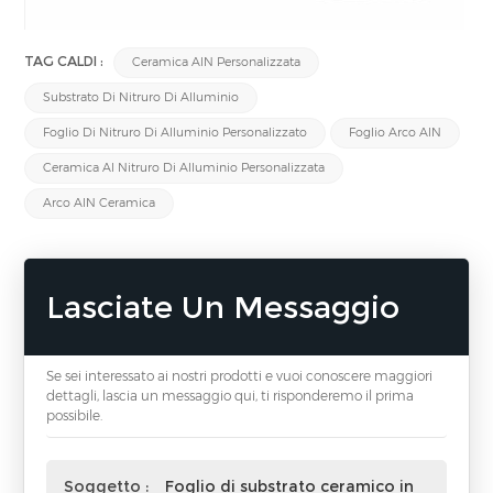
TAG CALDI :
Ceramica AlN Personalizzata
Substrato Di Nitruro Di Alluminio
Foglio Di Nitruro Di Alluminio Personalizzato
Foglio Arco AlN
Ceramica Al Nitruro Di Alluminio Personalizzata
Arco AlN Ceramica
Lasciate Un Messaggio
Se sei interessato ai nostri prodotti e vuoi conoscere maggiori
dettagli, lascia un messaggio qui, ti risponderemo il prima
possibile.
Soggetto :
Foglio di substrato ceramico in