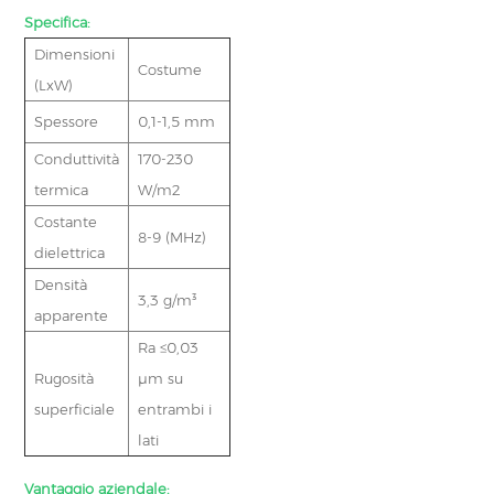
Specifica:
Dimensioni
Costume
(LxW)
Spessore
0,1-1,5 mm
Conduttività
170-230
termica
W/m2
Costante
8-9 (MHz)
dielettrica
Densità
3,3 g/m³
apparente
Ra ≤0,03
Rugosità
μm su
superficiale
entrambi i
lati
Vantaggio aziendale: