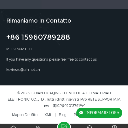
Rimaniamo In Contatto
+86 15960789288
M-F 9-5PM CDT
If you have any questions, please feel free to contact us.
kevinsze@aln.net.cn
© 2026 FUJIAN HUAQING TECNOLOGIA DEI MATERIALI
ELETTRONICI CO.,LTD . Tutti i diritti riservati IPv6 RETE SUPPORTATA
闽ICP备19012761号-1
INFORMARSI ORA
Mappa Del Sito
|
XML
|
Blog
|
Politica Sulla Riservatezza