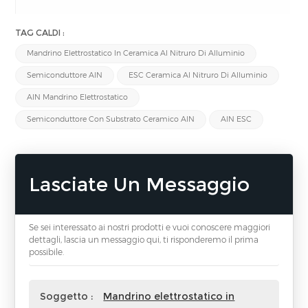
TAG CALDI :
Mandrino Elettrostatico In Ceramica Al Nitruro Di Alluminio
Semiconduttore AlN
ESC Ceramica Al Nitruro Di Alluminio
AlN Mandrino Elettrostatico
Semiconduttore Con Substrato Ceramico AlN
AlN ESC
Lasciate Un Messaggio
Se sei interessato ai nostri prodotti e vuoi conoscere maggiori
dettagli, lascia un messaggio qui, ti risponderemo il prima
possibile.
Soggetto :
Mandrino elettrostatico in