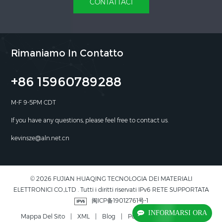
CONTATTACI
Rimaniamo In Contatto
+86 15960789288
M-F 9-5PM CDT
If you have any questions, please feel free to contact us.
kevinsze@aln.net.cn
© 2026 FUJIAN HUAQING TECNOLOGIA DEI MATERIALI
ELETTRONICI CO.,LTD . Tutti i diritti riservati IPv6 RETE SUPPORTATA
闽ICP备19012761号-1
INFORMARSI ORA
Mappa Del Sito
|
XML
|
Blog
|
Politica Sulla Riservatezza