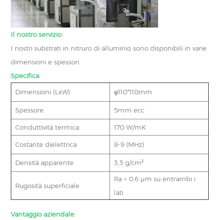
Il nostro servizio:
I nostri substrati in nitruro di alluminio sono disponibili in varie
dimensioni e spessori.
Specifica:
Dimensioni (LxW)
φ110*110mm
Spessore
5mm ecc.
Conduttività termica
170 W/mK
Costante dielettrica
8-9 (MHz)
Densità apparente
3,3 g/cm³
Ra < 0,6 μm su entrambi i
Rugosità superficiale
lati
Vantaggio aziendale: