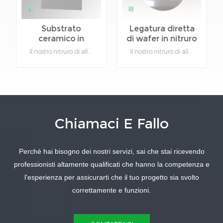
Substrato
Legatura diretta
ceramico in
di wafer in nitruro
nitruro di
di alluminio
Il nostro nitruro di alluminio ha un'ottima resistenza all'ossidazione, agli attacchi chimici, agli shock termici, alla resistenza meccanica, una bassa costante dielettrica, un coefficiente di dilatazione termica simile a quello dei cristalli di silicio e un'elevata conduttività termica.Dettagli del prodotto:Materiale: nitruro di alluminio.Funzione: Isolamento e dissipazione del calore.Colore: grigio.Tipo: Ceramica.Personalizzabile: sì, fornire i disegni dei prodotti specifici.
Il nostro nitruro di alluminio ha un'ottima resistenza all'ossidazione, agli attacchi chimici, agli shock termici, alla resistenza meccanica, una bassa costante dielettrica, un coefficiente di dilatazione termica simile a quello dei cristalli di silicio e un'elevata conduttività termica.Dettagli del prodotto:Materiale: nitruro di alluminio.Funzione: Isolamento e dissipazione del calore.Colore: grigio.Tipo: Ceramica.Personalizzabile: sì, fornire i disegni dei prodotti specifici.
alluminio ad alta
ceramico
conduttività
termica
Chiamaci E Fallo
SAPERNE DI
SAPERNE DI
Perché hai bisogno dei nostri servizi, sai che stai ricevendo
PIÙ
PIÙ
professionisti altamente qualificati che hanno la competenza e
l'esperienza per assicurarti che il tuo progetto sia svolto
correttamente e funzioni.