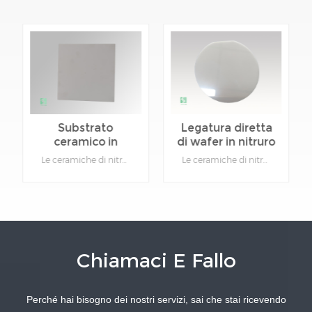
Substrato
Legatura diretta
ceramico in
di wafer in nitruro
nitruro di
di alluminio
Le ceramiche di nitruro di alluminio (AlN) hanno un'elevata conduttività termica, una bassa costante dielettrica e un basso coefficiente di dissipazione, un buon isolamento ed eccellenti proprietà meccaniche, nonché un coefficiente di espansione lineare. Il substrato cotto può essere lavorato con precisione in un'apparecchiatura laser ad alta potenza.Dettagli del prodotto:Materiale: Nitruro di AlluminioFunzione: Dispositivo isolante in ceramica.Tipo: Ceramica.Colore: grigio.Personalizzabile: sì, si prega di fornire disegni di prodotti specifici.
Le ceramiche di nitruro di alluminio (AlN) hanno un'elevata conduttività termica, una bassa costante dielettrica e un basso coefficiente di dissipazione, un buon isolamento ed eccellenti proprietà meccaniche, nonché un coefficiente di espansione lineare. Il substrato cotto può essere lavorato con precisione in un'apparecchiatura laser ad alta potenza.Dettagli del prodotto:Materiale: Nitruro di AlluminioFunzione: Dispositivo isolante in ceramica.Tipo: Ceramica.Colore: grigio.Personalizzabile: sì, si prega di fornire disegni di prodotti specifici.
alluminio ad alta
ceramico
conduttività
termica
Chiamaci E Fallo
SAPERNE DI
SAPERNE DI
Perché hai bisogno dei nostri servizi, sai che stai ricevendo
PIÙ
PIÙ