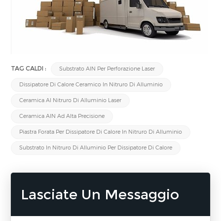
TAG CALDI :
Substrato AlN Per Perforazione Laser
Dissipatore Di Calore Ceramico In Nitruro Di Alluminio
Ceramica Al Nitruro Di Alluminio Laser
Ceramica AlN Ad Alta Precisione
Piastra Forata Per Dissipatore Di Calore In Nitruro Di Alluminio
Substrato In Nitruro Di Alluminio Per Dissipatore Di Calore
Lasciate Un Messaggio