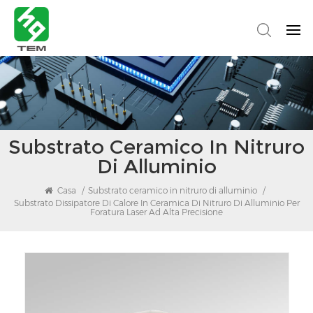
Substrato Ceramico In Nitruro
Di Alluminio
Casa
/
Substrato ceramico in nitruro di alluminio
/
Substrato Dissipatore Di Calore In Ceramica Di Nitruro Di Alluminio Per
Foratura Laser Ad Alta Precisione