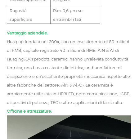
Rugosità
Ra < 0,6 μm su
superficiale
entrambi i lati
Vantaggio aziendale:
Huaqing fondata nel 2004, con un investimento di 80 milioni
di RMB, capitale registrato 40 milioni di RMB. AlN & Al di
Huaqing
O
i prodotti ceramici hanno un'elevata conduttività
2
3
termica, una bassa costante dielettrica, un buon fattore di
dissipazione e un'eccellente proprietà meccanica rispetto alle
altre fabbriche del settore. AlN & Al
O
La ceramica è
2
3
ampiamente utilizzata in HEBLED, opto-comunicazione, IGBT,
dispositivi di potenza, TEC e altre applicazioni di fascia alta.
Officina e attrezzature: