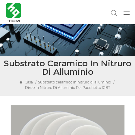
Substrato Ceramico In Nitruro
Di Alluminio
Casa
/
Substrato ceramico in nitruro di alluminio
/
Disco In Nitruro Di Alluminio Per Pacchetto IGBT