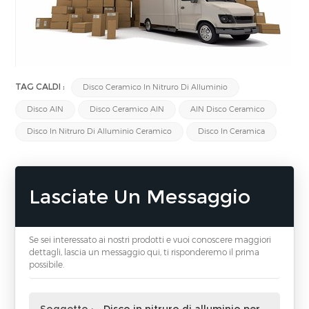
TAG CALDI :
Disco Ceramico In Nitruro Di Alluminio
Disco AlN
Disco Ceramico AlN
AlN Disco Ceramico
Disco In Nitruro Di Alluminio Ceramico
Disco In Ceramica
Lasciate Un Messaggio
Se sei interessato ai nostri prodotti e vuoi conoscere maggiori
dettagli, lascia un messaggio qui, ti risponderemo il prima
possibile.
Soggetto :
Disco in nitruro di alluminio per