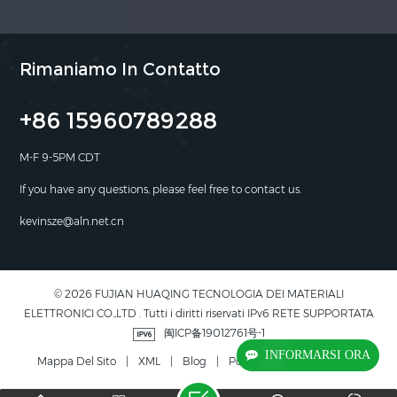
Rimaniamo In Contatto
+86 15960789288
M-F 9-5PM CDT
If you have any questions, please feel free to contact us.
kevinsze@aln.net.cn
© 2026 FUJIAN HUAQING TECNOLOGIA DEI MATERIALI
ELETTRONICI CO.,LTD . Tutti i diritti riservati IPv6 RETE SUPPORTATA
闽ICP备19012761号-1
INFORMARSI ORA
Mappa Del Sito
|
XML
|
Blog
|
Politica Sulla Riservatezza