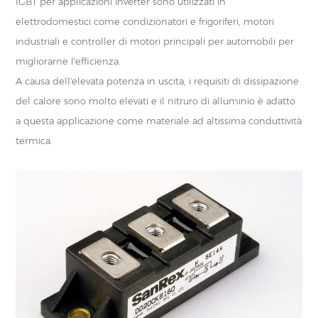
IGBT per applicazioni inverter sono utilizzati in
elettrodomestici come condizionatori e frigoriferi, motori
industriali e controller di motori principali per automobili per
migliorarne l'efficienza.
A causa dell'elevata potenza in uscita, i requisiti di dissipazione
del calore sono molto elevati e il nitruro di alluminio è adatto
a questa applicazione come materiale ad altissima conduttività
termica.