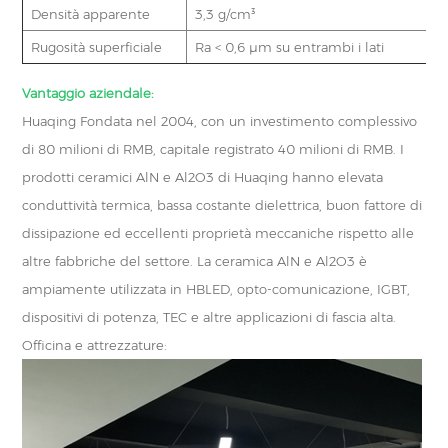
Densità apparente
3,3 g/cm³
Rugosità superficiale
Ra < 0,6 μm su entrambi i lati
Vantaggio aziendale:
Huaqing Fondata nel 2004, con un investimento complessivo
di 80 milioni di RMB, capitale registrato 40 milioni di RMB. I
prodotti ceramici AlN e Al2O3 di Huaqing hanno elevata
conduttività termica, bassa costante dielettrica, buon fattore di
dissipazione ed eccellenti proprietà meccaniche rispetto alle
altre fabbriche del settore. La ceramica AlN e Al2O3 è
ampiamente utilizzata in HBLED, opto-comunicazione, IGBT,
dispositivi di potenza, TEC e altre applicazioni di fascia alta.
Officina e attrezzature: