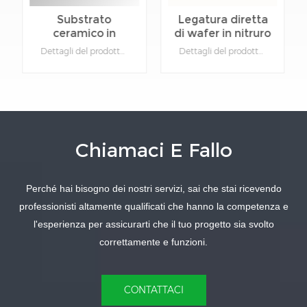
Substrato
Legatura diretta
ceramico in
di wafer in nitruro
nitruro di
di alluminio
Dettagli del prodotto:1.Materiale: nitruro di alluminio.2. Funzione: dispositivo isolante in ceramica.3.Tipo: Ceramica.4.Colore: grigio.5. Può essere personalizzato: sì, fornire disegni per prodotti specifici.
Dettagli del prodotto:1.Materiale: nitruro di alluminio.2. Funzione: dispositivo isolante in ceramica.3.Tipo: Ceramica.4.Colore: grigio.5. Può essere personalizzato: sì, fornire disegni per prodotti specifici.
alluminio ad alta
ceramico
conduttività
termica
Chiamaci E Fallo
SAPERNE DI
SAPERNE DI
Perché hai bisogno dei nostri servizi, sai che stai ricevendo
PIÙ
PIÙ
professionisti altamente qualificati che hanno la competenza e
l'esperienza per assicurarti che il tuo progetto sia svolto
correttamente e funzioni.
CONTATTACI